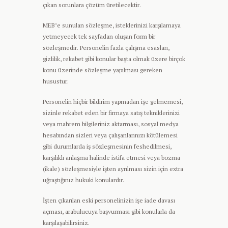
çıkan sorunlara çözüm üretilecektir.
MEB’e sunulan sözleşme, isteklerinizi karşılamaya
yetmeyecek tek sayfadan oluşan form bir
sözleşmedir. Personelin fazla çalışma esasları,
gizlilik, rekabet gibi konular başta olmak üzere birçok
konu üzerinde sözleşme yapılması gereken
husustur.
Personelin hiçbir bildirim yapmadan işe gelmemesi,
sizinle rekabet eden bir firmaya satış tekniklerinizi
veya mahrem bilgileriniz aktarması, sosyal medya
hesabından sizleri veya çalışanlarınızı kötülemesi
gibi durumlarda iş sözleşmesinin feshedilmesi,
karşılıklı anlaşma halinde istifa etmesi veya bozma
(ikale) sözleşmesiyle işten ayrılması sizin için extra
uğraştığınız hukuki konulardır.
İşten çıkarılan eski personelinizin işe iade davası
açması, arabulucuya başvurması gibi konularla da
karşılaşabilirsiniz.