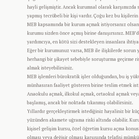
hayli gelişmiştir. Ancak kurumsal olarak karşımızda
yapmış tecrübeli bir kişi vardır. Çoğu kez bu kişilerin 
MEB kapsamında bir kurum açmak istiyorsanız olsanı
kurumu sizden önce açmış birine danışırsınız. MEB’den
yardımcıya, en kötü sizi destekleyen insanlara ihtiya
Eğer bir kurumunuz varsa, MEB ile ilişkilerde sorun 
herhangi bir şikayet sebebiyle soruşturma geçirme ris
almak isteyebilirsiniz.
MEB işlemleri bürokratik işler olduğundan, bu iş yük
münhasıran faaliyet gösteren birine teslim etmek isti
Anaokulu açmak, ilkokul açmak, ortaokul açmak veya k
başlamış, ancak bir noktada tıkanmış olabilirsiniz.
Yıllardır gerçekleştirmek istediğiniz hayaliniz bir 
yüzünden akamete uğrama riski altında olabilir. Kuru
kişisel gelişim kursu, özel öğretim kursu açma konu
olması veya değişir olması karşısında telafisi mümkü