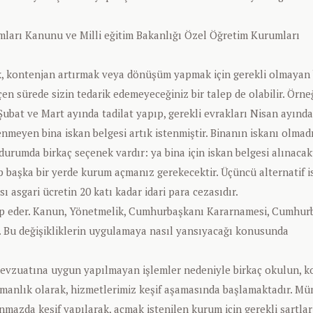
umları Kanunu ve Milli eğitim Bakanlığı Özel Öğretim Kurumları
, kontenjan artırmak veya dönüşüm yapmak için gerekli olmayan b
en sürede sizin tedarik edemeyeceğiniz bir talep de olabilir. Örne
 Şubat ve Mart ayında tadilat yapıp, gerekli evrakları Nisan ayınd
nmeyen bina iskan belgesi artık istenmiştir. Binanın iskanı olmadı
rumda birkaç seçenek vardır: ya bina için iskan belgesi alınacakt
p başka bir yerde kurum açmanız gerekecektir. Üçüncü alternatif i
ı asgari ücretin 20 katı kadar idari para cezasıdır.
p eder. Kanun, Yönetmelik, Cumhurbaşkanı Kararnamesi, Cumhur
. Bu değişikliklerin uygulamaya nasıl yansıyacağı konusunda
 mevzuatına uygun yapılmayan işlemler nedeniyle birkaç okulun, ko
anlık olarak, hizmetlerimiz keşif aşamasında başlamaktadır. M
mazda keşif yapılarak, açmak istenilen kurum için gerekli şartlar