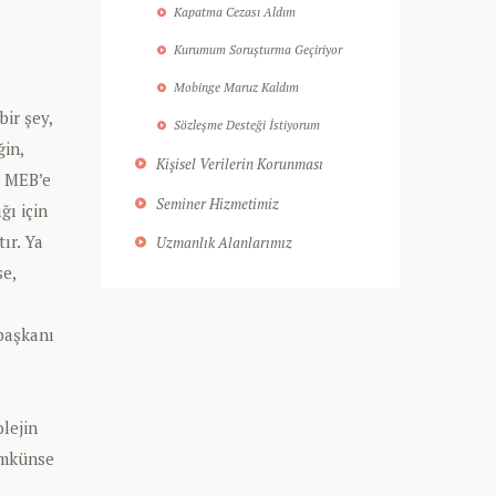
Kapatma Cezası Aldım
Kurumum Soruşturma Geçiriyor
Mobinge Maruz Kaldım
ir şey,
Sözleşme Desteği İstiyorum
ğin,
Kişisel Verilerin Korunması
a MEB’e
Seminer Hizmetimiz
ğı için
ır. Ya
Uzmanlık Alanlarımız
se,
başkanı
lejin
ümkünse