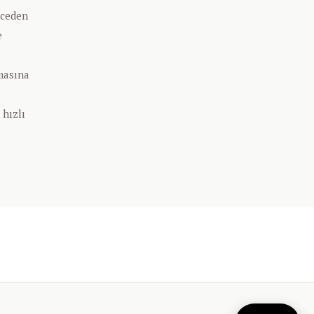
nceden
e
nmasına
 hızlı