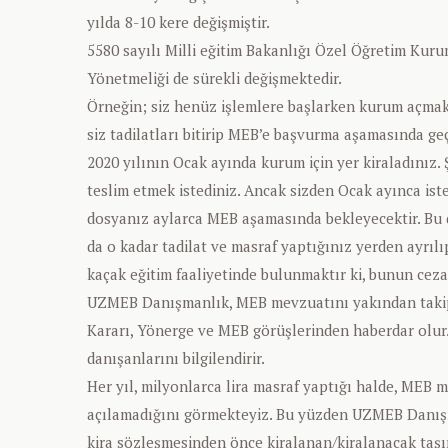
yılda 8-10 kere değişmiştir.
5580 sayılı Milli eğitim Bakanlığı Özel Öğretim Kur
Yönetmeliği de sürekli değişmektedir.
Örneğin; siz henüz işlemlere başlarken kurum açmak
siz tadilatları bitirip MEB’e başvurma aşamasında geç
2020 yılının Ocak ayında kurum için yer kiraladınız.
teslim etmek istediniz. Ancak sizden Ocak ayınca iste
dosyanız aylarca MEB aşamasında bekleyecektir. Bu du
da o kadar tadilat ve masraf yaptığınız yerden ayrılı
kaçak eğitim faaliyetinde bulunmaktır ki, bunun cezas
UZMEB Danışmanlık, MEB mevzuatını yakından taki
Kararı, Yönerge ve MEB görüşlerinden haberdar olur
danışanlarını bilgilendirir.
Her yıl, milyonlarca lira masraf yaptığı halde, MEB
açılamadığını görmekteyiz. Bu yüzden UZMEB Danışm
kira sözleşmesinden önce kiralanan/kiralanacak taşın