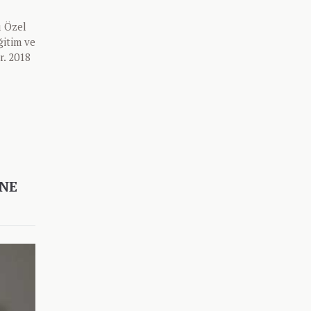
ı Özel
ğitim ve
r. 2018
INE