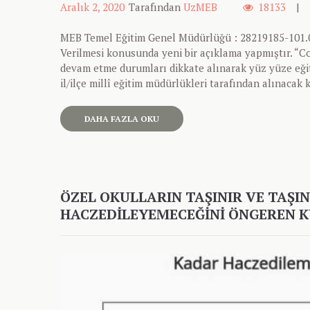
Aralık 2, 2020
Tarafından
UzMEB
18133
MEB Temel Eğitim Genel Müdürlüğü : 28219185-101.0
Verilmesi konusunda yeni bir açıklama yapmıştır. “Cov
devam etme durumları dikkate alınarak yüz yüze eği
il/ilçe millî eğitim müdürlükleri tarafından alınacak
DAHA FAZLA OKU
ÖZEL OKULLARIN TAŞINIR VE TAŞI
HACZEDILEYEMECEĞINI ÖNGEREN K