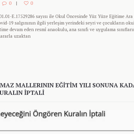
0
0
1.01-E.17529286 sayısı ile Okul Öncesinde Yüz Yüze Eğitime Ara
id-19 salgınının ilgili yerleşim yerindeki seyri ve çocukların oku
time devam eden resmî anaokulu, ana sınıfı ve uygulama sınıflar
 kararla uzaktan
NMAZ MALLERININ EĞITIM YILI SONUNA KA
URALIN İPTALI