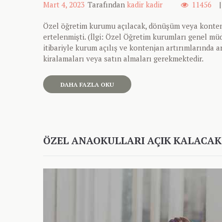
Mart 4, 2023
Tarafından
kadir kadir
11456
Özel öğretim kurumu açılacak, dönüşüm veya kontenja
ertelenmişti. (İlgi: Özel Öğretim kurumları genel müd
itibariyle kurum açılış ve kontenjan artırımlarında 
kiralamaları veya satın almaları gerekmektedir.
DAHA FAZLA OKU
ÖZEL ANAOKULLARI AÇIK KALACAK