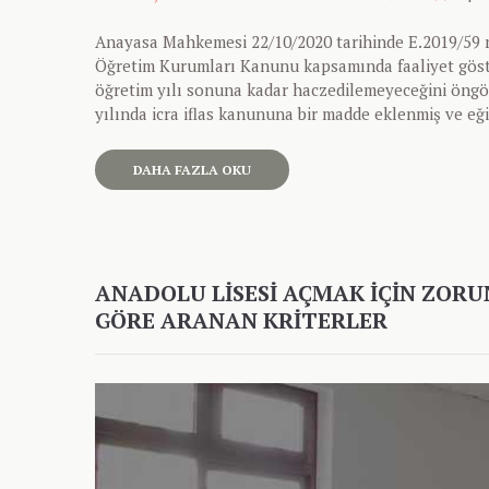
Anayasa Mahkemesi 22/10/2020 tarihinde E.2019/59 nu
Öğretim Kurumları Kanunu kapsamında faaliyet göste
öğretim yılı sonuna kadar haczedilemeyeceğini öngör
yılında icra iflas kanununa bir madde eklenmiş ve eğ
DAHA FAZLA OKU
ANADOLU LISESI AÇMAK İÇIN ZOR
GÖRE ARANAN KRITERLER