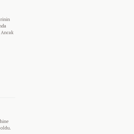
rinin
ında
. Ancak
ihine
 oldu.