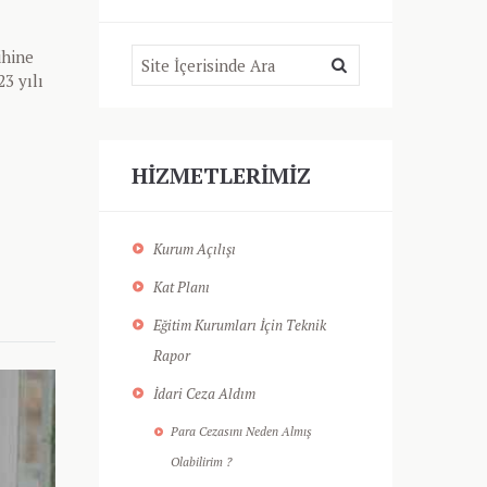
ihine
3 yılı
HIZMETLERIMIZ
Kurum Açılışı
Kat Planı
Eğitim Kurumları İçin Teknik
Rapor
İdari Ceza Aldım
Para Cezasını Neden Almış
Olabilirim ?