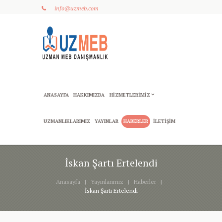
info@uzmeb.com
ANASAYFA
HAKKIMIZDA
HIZMETLERIMIZ
UZMANLIKLARIMIZ
YAYINLAR
HABERLER
İLETIŞIM
İskan Şartı Ertelendi
Anasayfa
Yayınlarımız
Haberler
İskan Şartı Ertelendi