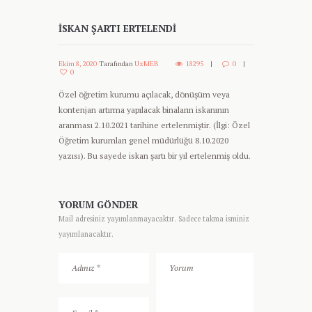
İSKAN ŞARTI ERTELENDI
Ekim 8, 2020
Tarafından
UzMEB
18295
0
0
Özel öğretim kurumu açılacak, dönüşüm veya
kontenjan artırma yapılacak binaların iskanının
aranması 2.10.2021 tarihine ertelenmiştir. (İlgi: Özel
Öğretim kurumları genel müdürlüğü 8.10.2020
yazısı). Bu sayede iskan şartı bir yıl ertelenmiş oldu.
YORUM GÖNDER
Mail adresiniz yayımlanmayacaktır. Sadece takma isminiz
yayımlanacaktır.