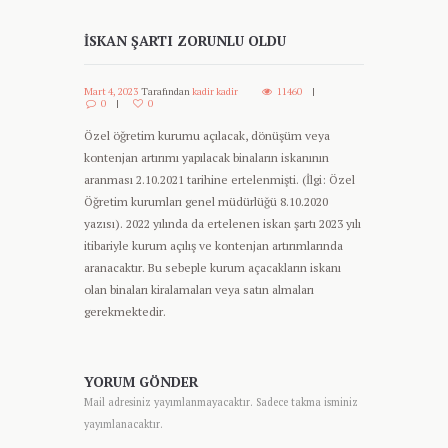
İSKAN ŞARTI ZORUNLU OLDU
Mart 4, 2023
Tarafından
kadir kadir
11460
0
0
Özel öğretim kurumu açılacak, dönüşüm veya
kontenjan artırımı yapılacak binaların iskanının
aranması 2.10.2021 tarihine ertelenmişti. (İlgi: Özel
Öğretim kurumları genel müdürlüğü 8.10.2020
yazısı). 2022 yılında da ertelenen iskan şartı 2023 yılı
itibariyle kurum açılış ve kontenjan artırımlarında
aranacaktır. Bu sebeple kurum açacakların iskanı
olan binaları kiralamaları veya satın almaları
gerekmektedir.
YORUM GÖNDER
Mail adresiniz yayımlanmayacaktır. Sadece takma isminiz
yayımlanacaktır.