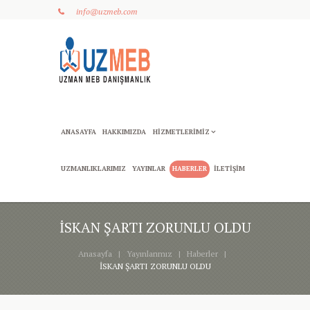
info@uzmeb.com
ANASAYFA
HAKKIMIZDA
HIZMETLERIMIZ
UZMANLIKLARIMIZ
YAYINLAR
HABERLER
İLETIŞIM
İSKAN ŞARTI ZORUNLU OLDU
Anasayfa
Yayınlarımız
Haberler
İSKAN ŞARTI ZORUNLU OLDU